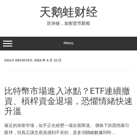
Skip
to
天鹅蛙财经
content
区块链，加密货币新闻
Menu
DAILY ARCHIVES:
2026 年 6 月 22 日
比特幣市場進入冰點？ETF連續撤
資、槓桿資金退場，恐懼情緒快速
升溫
最近的加密市場，似乎正在經歷一場全面降溫。 價格下跌固然吸引
眼球，但真正讓交易員感到不安的，是多項關鍵數據同時…