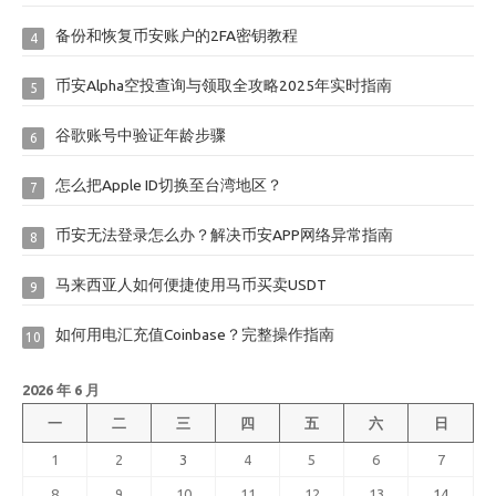
备份和恢复币安账户的2FA密钥教程
4
币安Alpha空投查询与领取全攻略2025年实时指南
5
谷歌账号中验证年龄步骤
6
怎么把Apple ID切换至台湾地区？
7
币安无法登录怎么办？解决币安APP网络异常指南
8
马来西亚人如何便捷使用马币买卖USDT
9
如何用电汇充值Coinbase？完整操作指南
10
2026 年 6 月
一
二
三
四
五
六
日
1
2
3
4
5
6
7
8
9
10
11
12
13
14