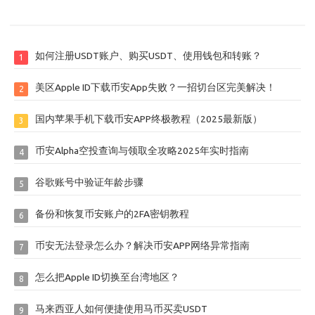
如何注册USDT账户、购买USDT、使用钱包和转账？
1
美区Apple ID下载币安App失败？一招切台区完美解决！
2
国内苹果手机下载币安APP终极教程（2025最新版）
3
币安Alpha空投查询与领取全攻略2025年实时指南
4
谷歌账号中验证年龄步骤
5
备份和恢复币安账户的2FA密钥教程
6
币安无法登录怎么办？解决币安APP网络异常指南
7
怎么把Apple ID切换至台湾地区？
8
马来西亚人如何便捷使用马币买卖USDT
9