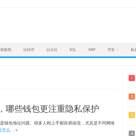
加密新闻
比特币
以太坊
SOL
XRP
币安
欧
1
2
查，哪些钱包更注重隐私保护
3
就是钱包地址问题。很多人刚上手都容易搞混，尤其是不同网络
地址怎么… »
4