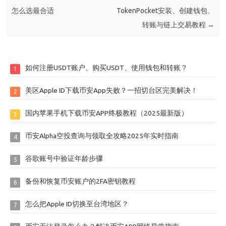
怎么选最合适
TokenPocket安装、创建钱包、
转账与链上交易教程
→
如何注册USDT账户、购买USDT、使用钱包和转账？
1
美区Apple ID下载币安App失败？一招切台区完美解决！
2
国内苹果手机下载币安APP终极教程（2025最新版）
3
币安Alpha空投查询与领取全攻略2025年实时指南
4
谷歌账号中验证年龄步骤
5
备份和恢复币安账户的2FA密钥教程
6
怎么把Apple ID切换至台湾地区？
7