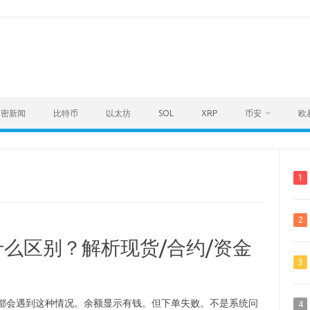
加密新闻
比特币
以太坊
SOL
XRP
币安
欧
1
2
么区别？解析现货/合约/资金
3
约都会遇到这种情况。余额显示有钱。但下单失败。不是系统问
4