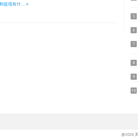
划转和提现有什… »
5
6
7
8
9
10
@2026