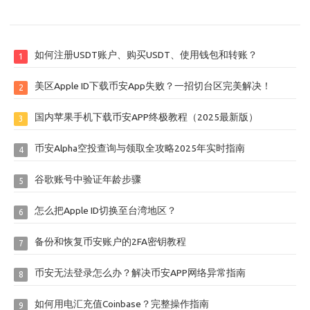
如何注册USDT账户、购买USDT、使用钱包和转账？
1
美区Apple ID下载币安App失败？一招切台区完美解决！
2
国内苹果手机下载币安APP终极教程（2025最新版）
3
币安Alpha空投查询与领取全攻略2025年实时指南
4
谷歌账号中验证年龄步骤
5
怎么把Apple ID切换至台湾地区？
6
备份和恢复币安账户的2FA密钥教程
7
币安无法登录怎么办？解决币安APP网络异常指南
8
如何用电汇充值Coinbase？完整操作指南
9