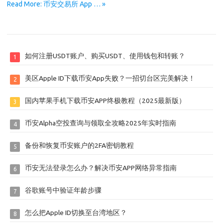
Read More: 币安交易所 App … »
如何注册USDT账户、购买USDT、使用钱包和转账？
1
美区Apple ID下载币安App失败？一招切台区完美解决！
2
国内苹果手机下载币安APP终极教程（2025最新版）
3
币安Alpha空投查询与领取全攻略2025年实时指南
4
备份和恢复币安账户的2FA密钥教程
5
币安无法登录怎么办？解决币安APP网络异常指南
6
谷歌账号中验证年龄步骤
7
怎么把Apple ID切换至台湾地区？
8