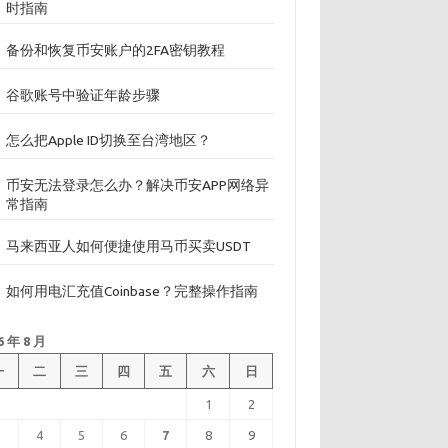
时指南
备份和恢复币安账户的2FA密钥教程
谷歌账号中验证年龄步骤
怎么把Apple ID切换至台湾地区？
币安无法登录怎么办？解决币安APP网络异
常指南
马来西亚人如何便捷使用马币买卖USDT
如何用电汇充值Coinbase？完整操作指南
6 年 8 月
一
二
三
四
五
六
日
1
2
3
4
5
6
7
8
9