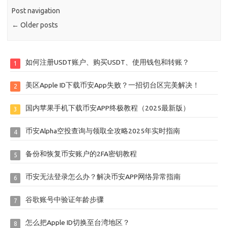
Post navigation
←
Older posts
如何注册USDT账户、购买USDT、使用钱包和转账？
1
美区Apple ID下载币安App失败？一招切台区完美解决！
2
国内苹果手机下载币安APP终极教程（2025最新版）
3
币安Alpha空投查询与领取全攻略2025年实时指南
4
备份和恢复币安账户的2FA密钥教程
5
币安无法登录怎么办？解决币安APP网络异常指南
6
谷歌账号中验证年龄步骤
7
怎么把Apple ID切换至台湾地区？
8