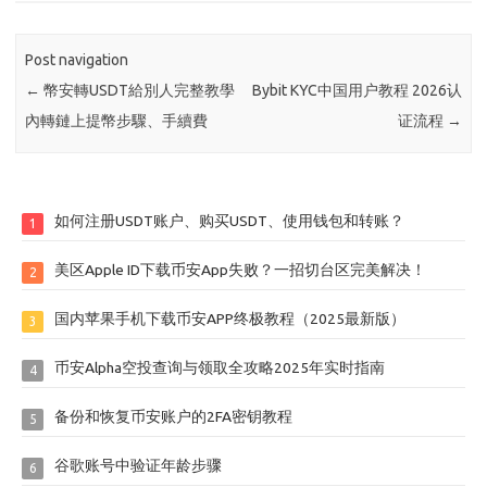
Post navigation
←
幣安轉USDT給別人完整教學
Bybit KYC中国用户教程 2026认
內轉鏈上提幣步驟、手續費
证流程
→
如何注册USDT账户、购买USDT、使用钱包和转账？
1
美区Apple ID下载币安App失败？一招切台区完美解决！
2
国内苹果手机下载币安APP终极教程（2025最新版）
3
币安Alpha空投查询与领取全攻略2025年实时指南
4
备份和恢复币安账户的2FA密钥教程
5
谷歌账号中验证年龄步骤
6