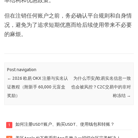
但在注销任何账户之前，务必确认平台规则和自身情
况，避免为了追求短期优惠而给后续使用带来不必要
的麻烦。
Post navigation
←
2026 欧易 OKX 注册与实名认
为什么币安/欧易实名信息一致
证教程（附新手 60,000 元盲盒
也会被风控？C2C交易中的非对
奖励）
称冻结
→
如何注册USDT账户、购买USDT、使用钱包和转账？
1
美区Apple ID下载币安App失败？一招切台区完美解决！