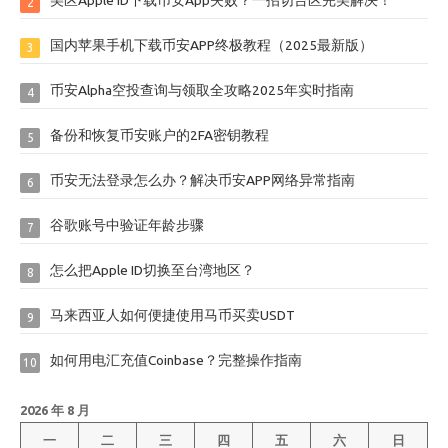
2
国内苹果手机下载币安APP终极教程（2025最新版）
3
币安Alpha空投查询与领取全攻略2025年实时指南
4
备份和恢复币安账户的2FA密钥教程
5
币安无法登录怎么办？解决币安APP网络异常指南
6
谷歌账号中验证年龄步骤
7
怎么把Apple ID切换至台湾地区？
8
马来西亚人如何便捷使用马币买卖USDT
9
如何用电汇充值Coinbase？完整操作指南
10
2026 年 8 月
一
二
三
四
五
六
日