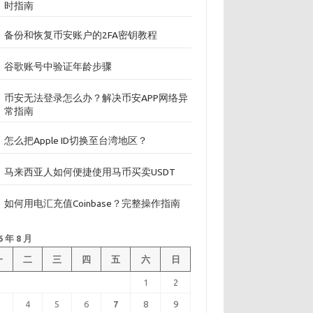
时指南
备份和恢复币安账户的2FA密钥教程
谷歌账号中验证年龄步骤
币安无法登录怎么办？解决币安APP网络异
常指南
怎么把Apple ID切换至台湾地区？
马来西亚人如何便捷使用马币买卖USDT
如何用电汇充值Coinbase？完整操作指南
6 年 8 月
一
二
三
四
五
六
日
1
2
3
4
5
6
7
8
9