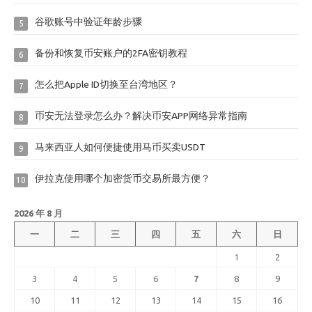
谷歌账号中验证年龄步骤
5
备份和恢复币安账户的2FA密钥教程
6
怎么把Apple ID切换至台湾地区？
7
币安无法登录怎么办？解决币安APP网络异常指南
8
马来西亚人如何便捷使用马币买卖USDT
9
伊拉克使用哪个加密货币交易所最方便？
10
2026 年 8 月
一
二
三
四
五
六
日
1
2
3
4
5
6
7
8
9
10
11
12
13
14
15
16