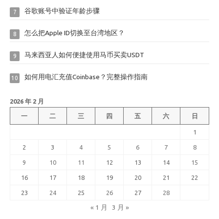
谷歌账号中验证年龄步骤
7
怎么把Apple ID切换至台湾地区？
8
马来西亚人如何便捷使用马币买卖USDT
9
如何用电汇充值Coinbase？完整操作指南
10
2026 年 2 月
一
二
三
四
五
六
日
1
2
3
4
5
6
7
8
9
10
11
12
13
14
15
16
17
18
19
20
21
22
23
24
25
26
27
28
« 1 月
3 月 »