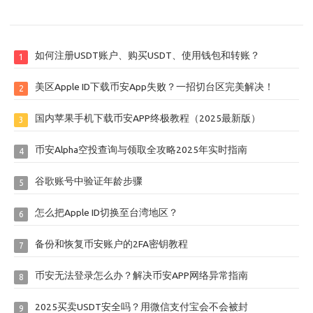
如何注册USDT账户、购买USDT、使用钱包和转账？
1
美区Apple ID下载币安App失败？一招切台区完美解决！
2
国内苹果手机下载币安APP终极教程（2025最新版）
3
币安Alpha空投查询与领取全攻略2025年实时指南
4
谷歌账号中验证年龄步骤
5
怎么把Apple ID切换至台湾地区？
6
备份和恢复币安账户的2FA密钥教程
7
币安无法登录怎么办？解决币安APP网络异常指南
8
2025买卖USDT安全吗？用微信支付宝会不会被封
9