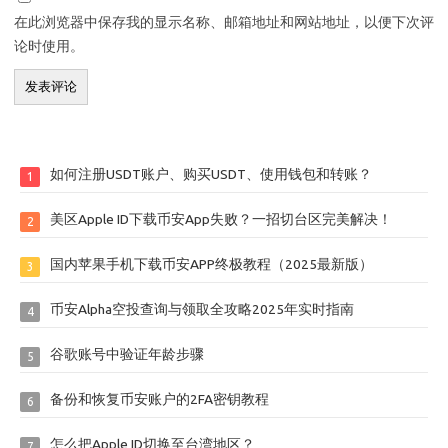
在此浏览器中保存我的显示名称、邮箱地址和网站地址，以便下次评
论时使用。
如何注册USDT账户、购买USDT、使用钱包和转账？
1
美区Apple ID下载币安App失败？一招切台区完美解决！
2
国内苹果手机下载币安APP终极教程（2025最新版）
3
币安Alpha空投查询与领取全攻略2025年实时指南
4
谷歌账号中验证年龄步骤
5
备份和恢复币安账户的2FA密钥教程
6
怎么把Apple ID切换至台湾地区？
7