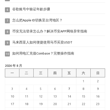
谷歌账号中验证年龄步骤
6
怎么把Apple ID切换至台湾地区？
7
币安无法登录怎么办？解决币安APP网络异常指南
8
马来西亚人如何便捷使用马币买卖USDT
9
如何用电汇充值Coinbase？完整操作指南
10
2026 年 8 月
一
二
三
四
五
六
日
1
2
3
4
5
6
7
8
9
10
11
12
13
14
15
16
17
18
19
20
21
22
23