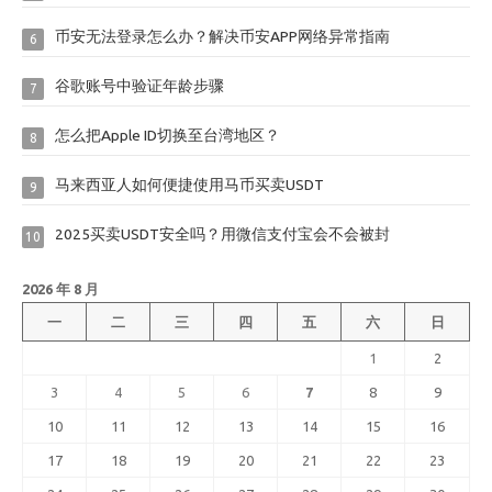
币安无法登录怎么办？解决币安APP网络异常指南
6
谷歌账号中验证年龄步骤
7
怎么把Apple ID切换至台湾地区？
8
马来西亚人如何便捷使用马币买卖USDT
9
2025买卖USDT安全吗？用微信支付宝会不会被封
10
2026 年 8 月
一
二
三
四
五
六
日
1
2
3
4
5
6
7
8
9
10
11
12
13
14
15
16
17
18
19
20
21
22
23