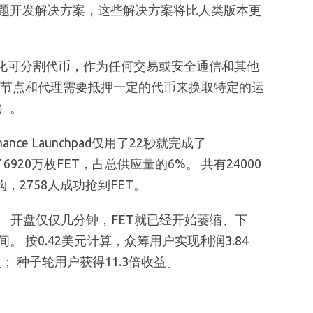
题开发解决方案，这些解决方案将比人类版本更
用的一种量化可分割代币，作为任何交易或安全通信和其他
，节点和代理需要抵押一定的代币来换取特定的运
）。
ce Launchpad仅用了22秒就完成了
了6920万枚FET，占总供应量的6%。 共有24000
，2758人成功抢到FET。
。 开盘仅仅几分钟，FET就已经开始萎缩、下
之间。 按0.42美元计算，众筹用户实现利润3.84
次； 种子轮用户获得11.3倍收益。