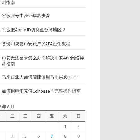
时指南
谷歌账号中验证年龄步骤
怎么把Apple ID切换至台湾地区？
备份和恢复币安账户的2FA密钥教程
币安无法登录怎么办？解决币安APP网络异
常指南
马来西亚人如何便捷使用马币买卖USDT
如何用电汇充值Coinbase？完整操作指南
6 年 8 月
一
二
三
四
五
六
日
1
2
3
4
5
6
7
8
9