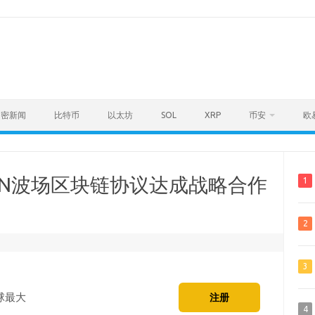
加密新闻
比特币
以太坊
SOL
XRP
币安
欧
与TRON波场区块链协议达成战略合作
1
2
3
球最大
注册
4