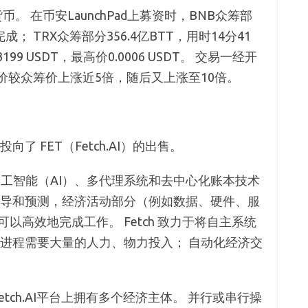
通的货币。 在币安LaunchPad上募资时，BNB众筹部
完成； TRX众筹部分356.4亿BTT，用时14分41
99 USDT，最高价0.0006 USDT。 交易一经开
盘价较众筹价上涨近5倍，随后又上涨至10倍。
了 FET（Fetch.AI）的出售。
）和人工智能（AI）、多代理系统和去中心化账本技术
指导和预测，经济活动部分（例如数据、硬件、服
以高效地完成工作。 Fetch 致力于将自主系统
的进程需要大量的人力、物力投入； 自动化经济交
etch.AI平台上拥有多个经济主体。 并行或串行操