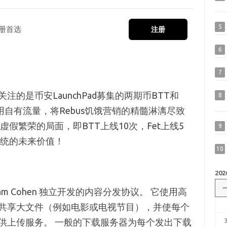
5
册首选
注册
6
7
的是币安LaunchPad募集的两期币BTT和
8
用自有流量，将Rebus饥饿营销的精髓淋漓尽致
假繁荣的局面，即BTT上线10次，Fet上线5
9
系统的未来价值！
10
202
是由 Bram Cohen 独立开发的内容分发协议。 它使用高
共享大文件（例如电影或电视节目），并使每个
供上传服务。 一般的下载服务器为每个发出下载