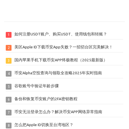
如何注册USDT账户、购买USDT、使用钱包和转账？
1
美区Apple ID下载币安App失败？一招切台区完美解决！
2
国内苹果手机下载币安APP终极教程（2025最新版）
3
币安Alpha空投查询与领取全攻略2025年实时指南
4
谷歌账号中验证年龄步骤
5
备份和恢复币安账户的2FA密钥教程
6
币安无法登录怎么办？解决币安APP网络异常指南
7
怎么把Apple ID切换至台湾地区？
8