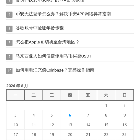
5
币安无法登录怎么办？解决币安APP网络异常指南
6
谷歌账号中验证年龄步骤
7
怎么把Apple ID切换至台湾地区？
8
马来西亚人如何便捷使用马币买卖USDT
9
如何用电汇充值Coinbase？完整操作指南
10
2026 年 8 月
一
二
三
四
五
六
日
1
2
3
4
5
6
7
8
9
10
11
12
13
14
15
16
17
18
19
20
21
22
23