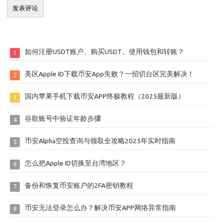
如何注册USDT账户、购买USDT、使用钱包和转账？
1
美区Apple ID下载币安App失败？一招切台区完美解决！
2
国内苹果手机下载币安APP终极教程（2025最新版）
3
谷歌账号中验证年龄步骤
4
币安Alpha空投查询与领取全攻略2025年实时指南
5
怎么把Apple ID切换至台湾地区？
6
备份和恢复币安账户的2FA密钥教程
7
币安无法登录怎么办？解决币安APP网络异常指南
8