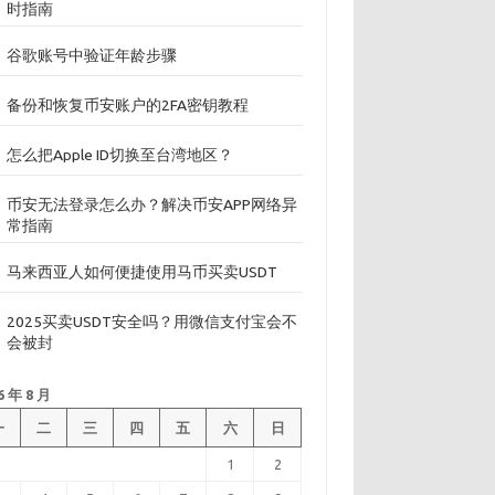
时指南
谷歌账号中验证年龄步骤
备份和恢复币安账户的2FA密钥教程
怎么把Apple ID切换至台湾地区？
币安无法登录怎么办？解决币安APP网络异
常指南
马来西亚人如何便捷使用马币买卖USDT
2025买卖USDT安全吗？用微信支付宝会不
会被封
6 年 8 月
一
二
三
四
五
六
日
1
2