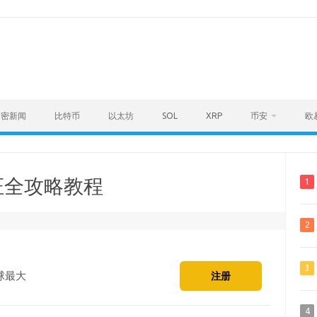
加密新闻
比特币
以太坊
SOL
XRP
币安
欧
证全攻略教程
1
2
3
球最大
注册
4