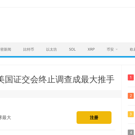
加密新闻
比特币
以太坊
SOL
XRP
币安
欧
元！美国证交会终止调查成最大推手
1
2
3
球最大
注册
4