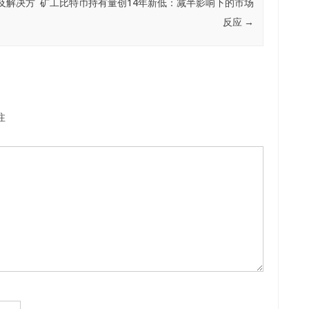
及解决方
矿工比特币持有量创14年新低：减半影响下的市场
反应
→
注