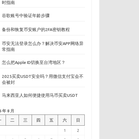
时指南
谷歌账号中验证年龄步骤
备份和恢复币安账户的2FA密钥教程
币安无法登录怎么办？解决币安APP网络异
常指南
怎么把Apple ID切换至台湾地区？
2025买卖USDT安全吗？用微信支付宝会不
会被封
马来西亚人如何便捷使用马币买卖USDT
6 年 8 月
一
二
三
四
五
六
日
1
2