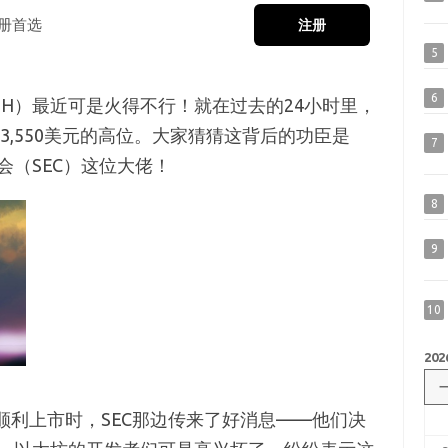
册首选
注册
5
6
H）最近可是火得不行！就在过去的24小时里，
3,550美元的高位。大家猜猜这背后的功臣是
7
（SEC）这位大佬！
8
9
10
202
顺利上市时，SEC那边传来了好消息——他们决