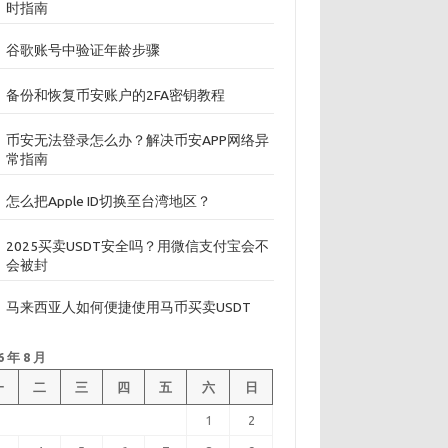
时指南
谷歌账号中验证年龄步骤
备份和恢复币安账户的2FA密钥教程
币安无法登录怎么办？解决币安APP网络异
常指南
怎么把Apple ID切换至台湾地区？
2025买卖USDT安全吗？用微信支付宝会不
会被封
马来西亚人如何便捷使用马币买卖USDT
6 年 8 月
一
二
三
四
五
六
日
1
2