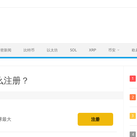
加密新闻
比特币
以太坊
SOL
XRP
币安
欧
么注册？
1
2
3
球最大
注册
4