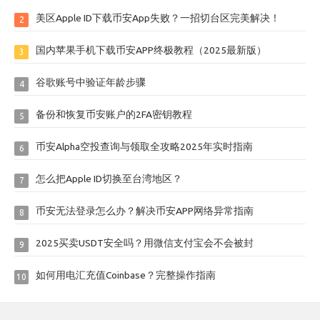
美区Apple ID下载币安App失败？一招切台区完美解决！
2
国内苹果手机下载币安APP终极教程（2025最新版）
3
谷歌账号中验证年龄步骤
4
备份和恢复币安账户的2FA密钥教程
5
币安Alpha空投查询与领取全攻略2025年实时指南
6
怎么把Apple ID切换至台湾地区？
7
币安无法登录怎么办？解决币安APP网络异常指南
8
2025买卖USDT安全吗？用微信支付宝会不会被封
9
如何用电汇充值Coinbase？完整操作指南
10