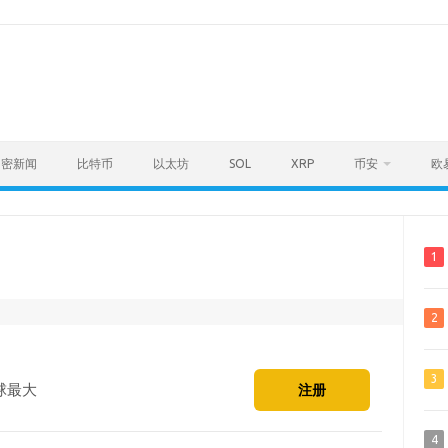
加密新闻
比特币
以太坊
SOL
XRP
币安
欧
1
2
3
球最大
注册
4