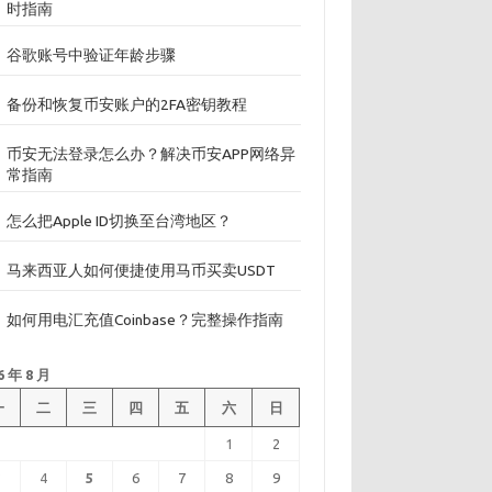
时指南
谷歌账号中验证年龄步骤
备份和恢复币安账户的2FA密钥教程
币安无法登录怎么办？解决币安APP网络异
常指南
怎么把Apple ID切换至台湾地区？
马来西亚人如何便捷使用马币买卖USDT
如何用电汇充值Coinbase？完整操作指南
6 年 8 月
一
二
三
四
五
六
日
1
2
3
4
5
6
7
8
9