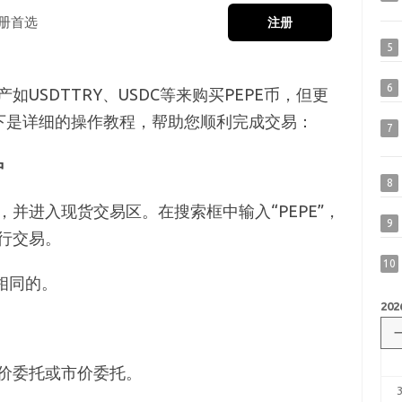
册首选
注册
5
6
USDTTRY、USDC等来购买PEPE币，但更
以下是详细的操作教程，帮助您顺利完成交易：
7
种
8
并进入现货交易区。在搜索框中输入“PEPE”，
9
行交易。
10
相同的。
202
价委托或市价委托。