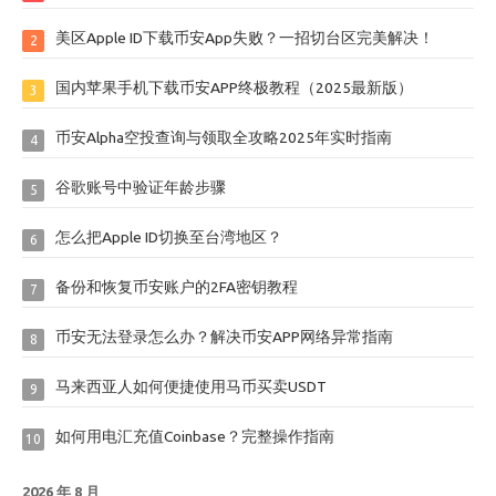
美区Apple ID下载币安App失败？一招切台区完美解决！
2
国内苹果手机下载币安APP终极教程（2025最新版）
3
币安Alpha空投查询与领取全攻略2025年实时指南
4
谷歌账号中验证年龄步骤
5
怎么把Apple ID切换至台湾地区？
6
备份和恢复币安账户的2FA密钥教程
7
币安无法登录怎么办？解决币安APP网络异常指南
8
马来西亚人如何便捷使用马币买卖USDT
9
如何用电汇充值Coinbase？完整操作指南
10
2026 年 8 月