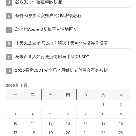
谷歌账号中验证年龄步骤
5
备份和恢复币安账户的2FA密钥教程
6
怎么把Apple ID切换至台湾地区？
7
币安无法登录怎么办？解决币安APP网络异常指南
8
马来西亚人如何便捷使用马币买卖USDT
9
2025买卖USDT安全吗？用微信支付宝会不会被封
10
2026 年 8 月
一
二
三
四
五
六
日
1
2
3
4
5
6
7
8
9
10
11
12
13
14
15
16
17
18
19
20
21
22
23