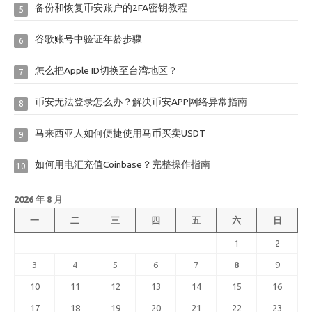
备份和恢复币安账户的2FA密钥教程
5
谷歌账号中验证年龄步骤
6
怎么把Apple ID切换至台湾地区？
7
币安无法登录怎么办？解决币安APP网络异常指南
8
马来西亚人如何便捷使用马币买卖USDT
9
如何用电汇充值Coinbase？完整操作指南
10
2026 年 8 月
一
二
三
四
五
六
日
1
2
3
4
5
6
7
8
9
10
11
12
13
14
15
16
17
18
19
20
21
22
23