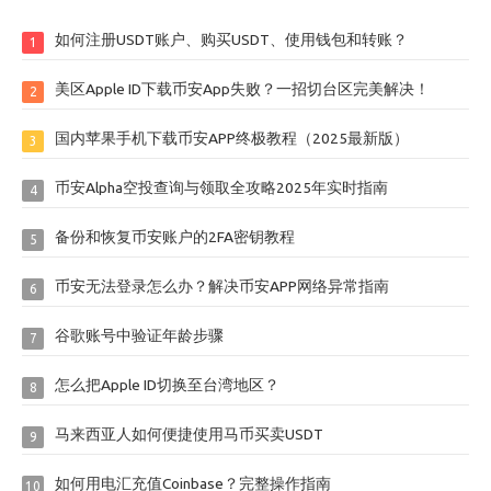
如何注册USDT账户、购买USDT、使用钱包和转账？
1
美区Apple ID下载币安App失败？一招切台区完美解决！
2
国内苹果手机下载币安APP终极教程（2025最新版）
3
币安Alpha空投查询与领取全攻略2025年实时指南
4
备份和恢复币安账户的2FA密钥教程
5
币安无法登录怎么办？解决币安APP网络异常指南
6
谷歌账号中验证年龄步骤
7
怎么把Apple ID切换至台湾地区？
8
马来西亚人如何便捷使用马币买卖USDT
9
如何用电汇充值Coinbase？完整操作指南
10