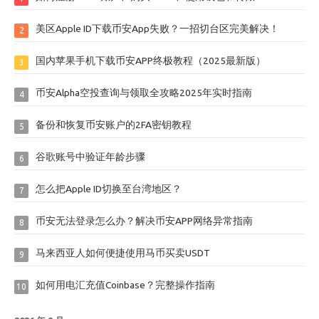
美区Apple ID下载币安App失败？一招切台区完美解决！
2
国内苹果手机下载币安APP终极教程（2025最新版）
3
币安Alpha空投查询与领取全攻略2025年实时指南
4
备份和恢复币安账户的2FA密钥教程
5
谷歌账号中验证年龄步骤
6
怎么把Apple ID切换至台湾地区？
7
币安无法登录怎么办？解决币安APP网络异常指南
8
马来西亚人如何便捷使用马币买卖USDT
9
如何用电汇充值Coinbase？完整操作指南
10