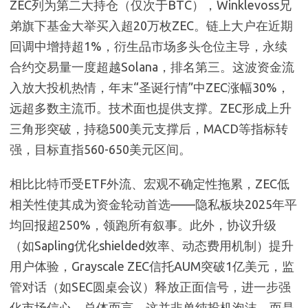
ZEC列为第二大持仓（仅次于BTC），Winklevoss兄
弟旗下基金大举买入超20万枚ZEC。链上大户在近期
回调中增持超1%，衍生品市场多头仓位主导，永续
合约交易量一度超越Solana，排名第三。这波资金流
入放大投机热情，年末“圣诞行情”中ZEC涨幅30%，
远超多数主流币。技术面也提供支撑。ZEC形成上升
三角形突破，持稳500美元支撑后，MACD等指标转
强，目标直指560-650美元区间。
相比比特币受ETF外流、宏观不确定性拖累，ZEC低
相关性使其成为资金轮动首选——隐私板块2025年平
均回报超250%，领跑所有叙事。此外，协议升级
（如Sapling优化shielded效率、动态费用机制）提升
用户体验，Grayscale ZEC信托AUM突破1亿美元，监
管对话（如SEC圆桌会议）释放正面信号，进一步强
化市场信心。总体而言，这并非单纯投机泡沫，而是