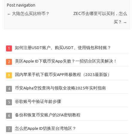
Post navigation
←
大陆怎么买比特币？
ZEC币去哪里可以买到，怎么
买？
→
如何注册USDT账户、购买USDT、使用钱包和转账？
1
美区Apple ID下载币安App失败？一招切台区完美解决！
2
国内苹果手机下载币安APP终极教程（2025最新版）
3
币安Alpha空投查询与领取全攻略2025年实时指南
4
谷歌账号中验证年龄步骤
5
备份和恢复币安账户的2FA密钥教程
6
怎么把Apple ID切换至台湾地区？
7