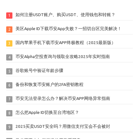
如何注册USDT账户、购买USDT、使用钱包和转账？
1
美区Apple ID下载币安App失败？一招切台区完美解决！
2
国内苹果手机下载币安APP终极教程（2025最新版）
3
币安Alpha空投查询与领取全攻略2025年实时指南
4
谷歌账号中验证年龄步骤
5
备份和恢复币安账户的2FA密钥教程
6
币安无法登录怎么办？解决币安APP网络异常指南
7
怎么把Apple ID切换至台湾地区？
8
2025买卖USDT安全吗？用微信支付宝会不会被封
9