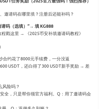
600 USDT任务奖励（2025官方最强码！强烈推荐）
！三、邀请码在哪里填？注册后还能补吗？
码（选填）”→ 填 KG888
程戳这里 → 《2025币安补填邀请码教程》
）
炒合约花了8000元手续费，一分没返
0 USDT，还白得了300 USDT新手奖励 → 差
么风险吗？
都安全，只是帮你领官方福利。Q：用了邀请码会
注册。Q：返佣多久到账？