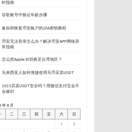
时指南
谷歌账号中验证年龄步骤
备份和恢复币安账户的2FA密钥教程
币安无法登录怎么办？解决币安APP网络异
常指南
怎么把Apple ID切换至台湾地区？
马来西亚人如何便捷使用马币买卖USDT
2025买卖USDT安全吗？用微信支付宝会不
会被封
6 年 8 月
一
二
三
四
五
六
日
1
2