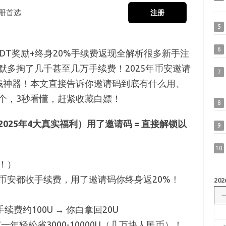
册首选
注册
5
6
SDT奖励+终身20%手续费返现全解析很多新手注
默多掏了几千甚至几万手续费！2025年币安邀请
7
钱神器！本文直接告诉你邀请码到底有什么用、
个，3秒看懂，赶紧收藏白嫖！
8
25年4大真实福利）用了邀请码 = 直接解锁以
9
10
！）
币安都收手续费，用了邀请码你终身返20%！
202
续费约100U → 你白拿回20U
一年轻松省3000-10000U（几万块人民币）！