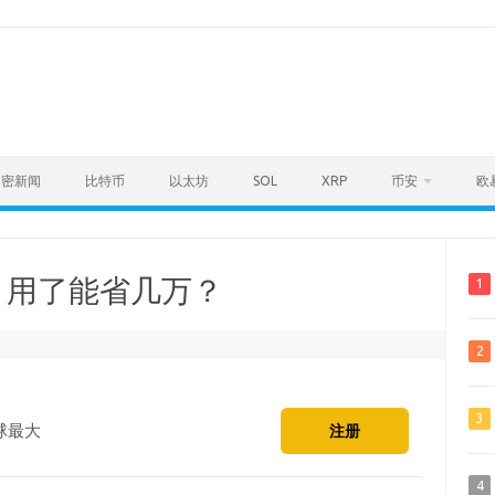
加密新闻
比特币
以太坊
SOL
XRP
币安
欧
？用了能省几万？
1
2
3
球最大
注册
4