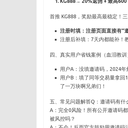
KG888→ 20%返佣 + 最高
首推 KG888，奖励最高最稳定
注册时填：注册页面直接有“邀请
注册后补填：7天内都能补！教
四、真实用户省钱案例（血泪教训
用户A：没填邀请码，2024年
用户B：填了同等交易量拿回160
了一万块啊兄弟们！
五、常见问题解答Q：邀请码有什
A：完全0风险！所有公开邀请码
被风控吗？
A：不会！反而官方鼓励用邀请码