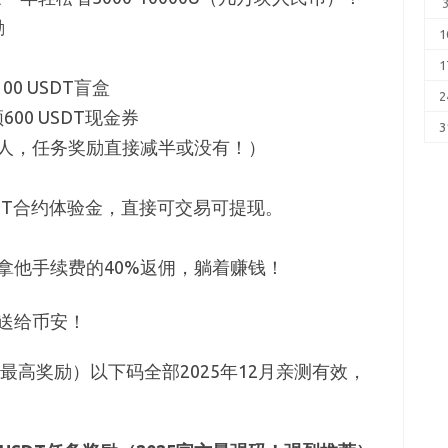
励
1
1
-100 USDT盲盒
2
00 USDT现金券
3
人，任务奖励直接减半或没有！）
USDT合约体验金，直接可交易可提现。
拿他手续费的40%返佣，躺着赚钱！
块送给币安！
最高奖励）以下码全部2025年12月亲测有效，