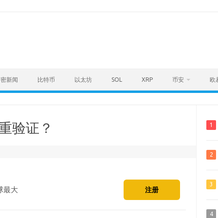
加密新闻
比特币
以太坊
SOL
XRP
币安
欧
双重验证？
1
2
3
球最大
注册
4