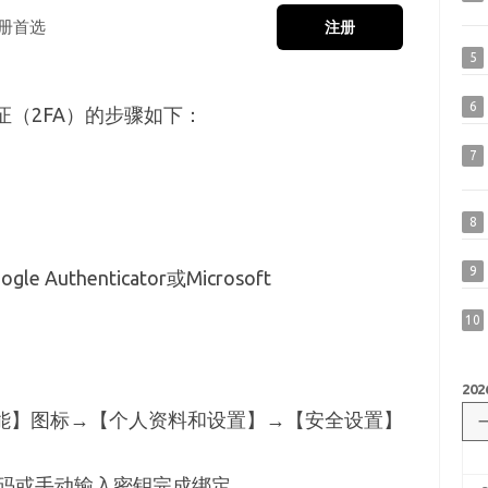
册首选
注册
5
6
证（2FA）的步骤如下：
7
8
9
thenticator或Microsoft
10
202
功能】图标→【个人资料和设置】→【安全设置】
码或手动输入密钥完成绑定