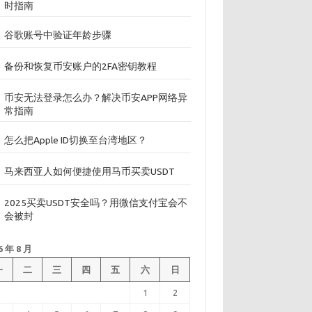
时指南
谷歌账号中验证年龄步骤
备份和恢复币安账户的2FA密钥教程
币安无法登录怎么办？解决币安APP网络异
常指南
怎么把Apple ID切换至台湾地区？
马来西亚人如何便捷使用马币买卖USDT
2025买卖USDT安全吗？用微信支付宝会不
会被封
6 年 8 月
一
二
三
四
五
六
日
1
2