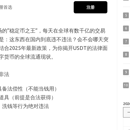
册首选
注册
5
6
场的”稳定币之王”，每天在全球有数千亿的交易
是：这东西在国内到底违不违法？会不会哪天突
7
合2025年最新政策，为你揭开USDT的法律面
8
字货币的全球流通现状。
9
非法
10
具备法偿性（不能当钱用）
道具（前提是合法获得）
202
、洗钱等行为绝对违法