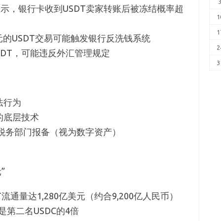
例显示，银行卡收到USDT卖家转账后被冻结概率超
1
1
的USDT交易可能触发银行反洗钱系统
2
DT，可能违反外汇管理规定
3
法行为
的底层技术
需向税务部门报备（视为数字资产）
”
流通量达1,280亿美元（约合9,200亿人民币）
第二名USDC的4倍