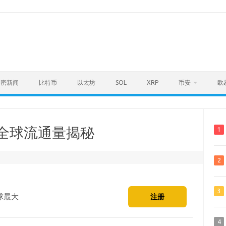
加密新闻
比特币
以太坊
SOL
XRP
币安
欧
？全球流通量揭秘
1
2
3
球最大
注册
4