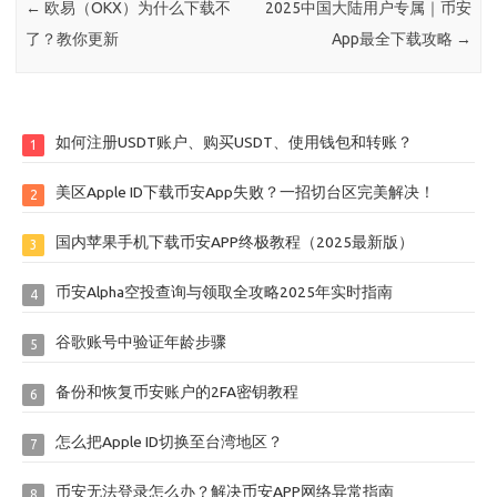
←
欧易（OKX）为什么下载不
2025中国大陆用户专属｜币安
了？教你更新
App最全下载攻略
→
如何注册USDT账户、购买USDT、使用钱包和转账？
1
美区Apple ID下载币安App失败？一招切台区完美解决！
2
国内苹果手机下载币安APP终极教程（2025最新版）
3
币安Alpha空投查询与领取全攻略2025年实时指南
4
谷歌账号中验证年龄步骤
5
备份和恢复币安账户的2FA密钥教程
6
怎么把Apple ID切换至台湾地区？
7
币安无法登录怎么办？解决币安APP网络异常指南
8