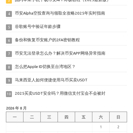
3
币安Alpha空投查询与领取全攻略2025年实时指南
4
谷歌账号中验证年龄步骤
5
备份和恢复币安账户的2FA密钥教程
6
币安无法登录怎么办？解决币安APP网络异常指南
7
怎么把Apple ID切换至台湾地区？
8
马来西亚人如何便捷使用马币买卖USDT
9
2025买卖USDT安全吗？用微信支付宝会不会被封
10
2026 年 8 月
一
二
三
四
五
六
日
1
2