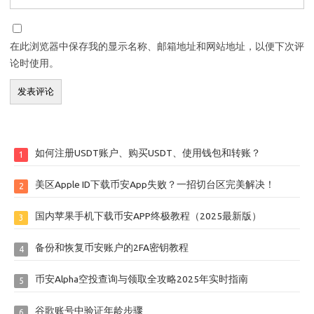
在此浏览器中保存我的显示名称、邮箱地址和网站地址，以便下次评
论时使用。
如何注册USDT账户、购买USDT、使用钱包和转账？
1
美区Apple ID下载币安App失败？一招切台区完美解决！
2
国内苹果手机下载币安APP终极教程（2025最新版）
3
备份和恢复币安账户的2FA密钥教程
4
币安Alpha空投查询与领取全攻略2025年实时指南
5
谷歌账号中验证年龄步骤
6