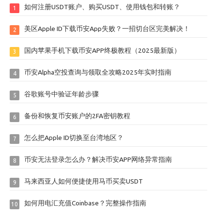
如何注册USDT账户、购买USDT、使用钱包和转账？
1
美区Apple ID下载币安App失败？一招切台区完美解决！
2
国内苹果手机下载币安APP终极教程（2025最新版）
3
币安Alpha空投查询与领取全攻略2025年实时指南
4
谷歌账号中验证年龄步骤
5
备份和恢复币安账户的2FA密钥教程
6
怎么把Apple ID切换至台湾地区？
7
币安无法登录怎么办？解决币安APP网络异常指南
8
马来西亚人如何便捷使用马币买卖USDT
9
如何用电汇充值Coinbase？完整操作指南
10