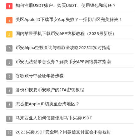
如何注册USDT账户、购买USDT、使用钱包和转账？
1
美区Apple ID下载币安App失败？一招切台区完美解决！
2
国内苹果手机下载币安APP终极教程（2025最新版）
3
币安Alpha空投查询与领取全攻略2025年实时指南
4
币安无法登录怎么办？解决币安APP网络异常指南
5
谷歌账号中验证年龄步骤
6
备份和恢复币安账户的2FA密钥教程
7
怎么把Apple ID切换至台湾地区？
8
马来西亚人如何便捷使用马币买卖USDT
9
2025买卖USDT安全吗？用微信支付宝会不会被封
10