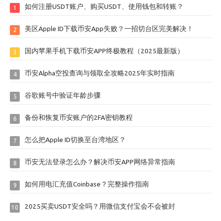
如何注册USDT账户、购买USDT、使用钱包和转账？
1
美区Apple ID下载币安App失败？一招切台区完美解决！
2
国内苹果手机下载币安APP终极教程（2025最新版）
3
币安Alpha空投查询与领取全攻略2025年实时指南
4
谷歌账号中验证年龄步骤
5
备份和恢复币安账户的2FA密钥教程
6
怎么把Apple ID切换至台湾地区？
7
币安无法登录怎么办？解决币安APP网络异常指南
8
如何用电汇充值Coinbase？完整操作指南
9
2025买卖USDT安全吗？用微信支付宝会不会被封
10