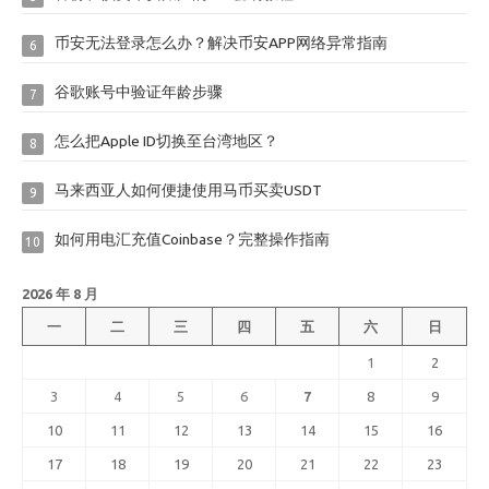
币安无法登录怎么办？解决币安APP网络异常指南
6
谷歌账号中验证年龄步骤
7
怎么把Apple ID切换至台湾地区？
8
马来西亚人如何便捷使用马币买卖USDT
9
如何用电汇充值Coinbase？完整操作指南
10
2026 年 8 月
一
二
三
四
五
六
日
1
2
3
4
5
6
7
8
9
10
11
12
13
14
15
16
17
18
19
20
21
22
23