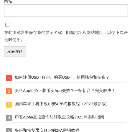
网站
在此浏览器中保存我的显示名称、邮箱地址和网站地址，以便下次评
论时使用。
如何注册USDT账户、购买USDT、使用钱包和转账？
1
美区Apple ID下载币安App失败？一招切台区完美解决！
2
国内苹果手机下载币安APP终极教程（2025最新版）
3
币安Alpha空投查询与领取全攻略2025年实时指南
4
备份和恢复币安账户的2FA密钥教程
5