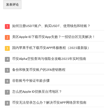
如何注册USDT账户、购买USDT、使用钱包和转账？
1
美区Apple ID下载币安App失败？一招切台区完美解决！
2
国内苹果手机下载币安APP终极教程（2025最新版）
3
币安Alpha空投查询与领取全攻略2025年实时指南
4
备份和恢复币安账户的2FA密钥教程
5
谷歌账号中验证年龄步骤
6
怎么把Apple ID切换至台湾地区？
7
币安无法登录怎么办？解决币安APP网络异常指南
8