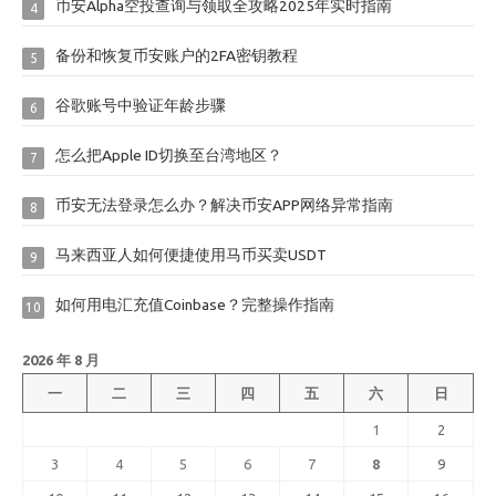
币安Alpha空投查询与领取全攻略2025年实时指南
4
备份和恢复币安账户的2FA密钥教程
5
谷歌账号中验证年龄步骤
6
怎么把Apple ID切换至台湾地区？
7
币安无法登录怎么办？解决币安APP网络异常指南
8
马来西亚人如何便捷使用马币买卖USDT
9
如何用电汇充值Coinbase？完整操作指南
10
2026 年 8 月
一
二
三
四
五
六
日
1
2
3
4
5
6
7
8
9