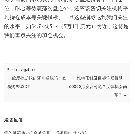
位，耐心等待震荡洗盘之外，还应该密切关注机构平
均持仓成本等关键指标。一旦这些指标达到我们关注
的水平，如54.7k或51k（5万1千美元）附近，这将是
我们重点关注的加仓机会。
Post navigation
←
欧易挖矿挖矿还能赚钱吗？欧
比特币触及目标位后暴跌，
易购买USDT
60000点岌岌可危？反弹机会尚
存？
→
发表回复
您的邮箱地址不会被公开。
必填项已用
*
标注