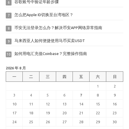
谷歌账号中验证年龄步骤
6
怎么把Apple ID切换至台湾地区？
7
币安无法登录怎么办？解决币安APP网络异常指南
8
马来西亚人如何便捷使用马币买卖USDT
9
如何用电汇充值Coinbase？完整操作指南
10
2026 年 8 月
一
二
三
四
五
六
日
1
2
3
4
5
6
7
8
9
10
11
12
13
14
15
16
17
18
19
20
21
22
23
24
25
26
27
28
29
30