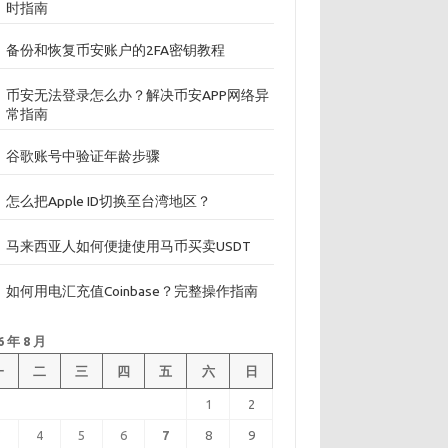
时指南
备份和恢复币安账户的2FA密钥教程
币安无法登录怎么办？解决币安APP网络异
常指南
谷歌账号中验证年龄步骤
怎么把Apple ID切换至台湾地区？
马来西亚人如何便捷使用马币买卖USDT
如何用电汇充值Coinbase？完整操作指南
6 年 8 月
一
二
三
四
五
六
日
1
2
3
4
5
6
7
8
9