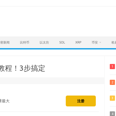
加密新闻
比特币
以太坊
SOL
XRP
币安
欧
包教程！3步搞定
1
2
3
球最大
注册
4