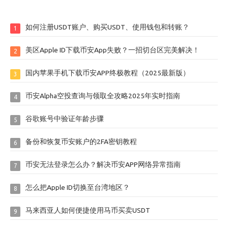
如何注册USDT账户、购买USDT、使用钱包和转账？
1
美区Apple ID下载币安App失败？一招切台区完美解决！
2
国内苹果手机下载币安APP终极教程（2025最新版）
3
币安Alpha空投查询与领取全攻略2025年实时指南
4
谷歌账号中验证年龄步骤
5
备份和恢复币安账户的2FA密钥教程
6
币安无法登录怎么办？解决币安APP网络异常指南
7
怎么把Apple ID切换至台湾地区？
8
马来西亚人如何便捷使用马币买卖USDT
9