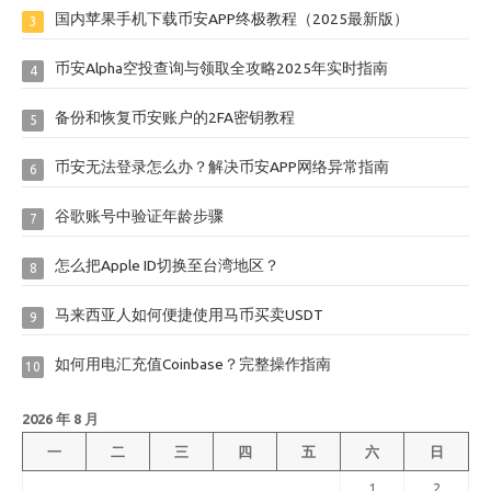
国内苹果手机下载币安APP终极教程（2025最新版）
3
币安Alpha空投查询与领取全攻略2025年实时指南
4
备份和恢复币安账户的2FA密钥教程
5
币安无法登录怎么办？解决币安APP网络异常指南
6
谷歌账号中验证年龄步骤
7
怎么把Apple ID切换至台湾地区？
8
马来西亚人如何便捷使用马币买卖USDT
9
如何用电汇充值Coinbase？完整操作指南
10
2026 年 8 月
一
二
三
四
五
六
日
1
2